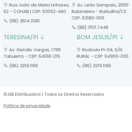
Rua João de Maria Linhares,
Av. Leão Sampaio, 2000
62 - COHAB I CEP: 62052-460
Bulandeira - Barbalha/CE
CEP: 63180-000
(88) 3614.3381
(88) 3511.7446
TERESINA/PI
BOM JESUS/PI
Av. Getúlio Vargas, 1789
Rodovia PI-04, S/N
Tabuleta - CEP: 64018-215
RURAL - CEP: 64900-000
(86) 3219.1166
(86) 3219.1166
©JSB Distribuidora | Todos os Direitos Reservados
Política de privacidade